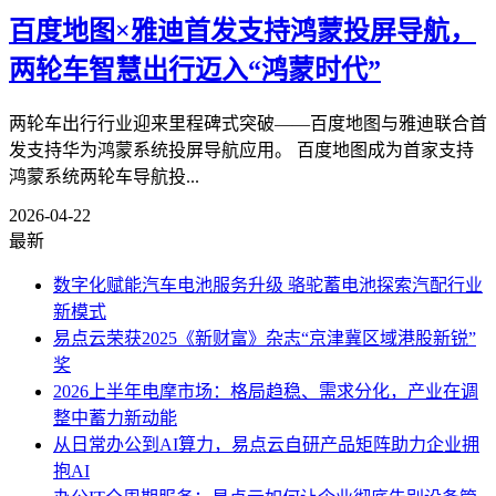
百度地图×雅迪首发支持鸿蒙投屏导航，
两轮车智慧出行迈入“鸿蒙时代”
两轮车出行行业迎来里程碑式突破——百度地图与雅迪联合首
发支持华为鸿蒙系统投屏导航应用。 百度地图成为首家支持
鸿蒙系统两轮车导航投...
2026-04-22
最新
数字化赋能汽车电池服务升级 骆驼蓄电池探索汽配行业
新模式
易点云荣获2025《新财富》杂志“京津冀区域港股新锐”
奖
2026上半年电摩市场：格局趋稳、需求分化，产业在调
整中蓄力新动能
从日常办公到AI算力，易点云自研产品矩阵助力企业拥
抱AI