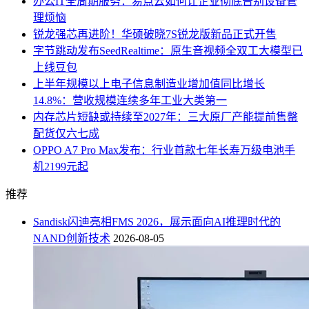
办公IT全周期服务：易点云如何让企业彻底告别设备管
理烦恼
锐龙强芯再进阶！华硕破晓7S锐龙版新品正式开售
字节跳动发布SeedRealtime：原生音视频全双工大模型已
上线豆包
上半年规模以上电子信息制造业增加值同比增长
14.8%：营收规模连续多年工业大类第一
内存芯片短缺或持续至2027年：三大原厂产能提前售罄
配货仅六七成
OPPO A7 Pro Max发布：行业首款七年长寿万级电池手
机2199元起
推荐
Sandisk闪迪亮相FMS 2026，展示面向AI推理时代的
NAND创新技术
2026-08-05